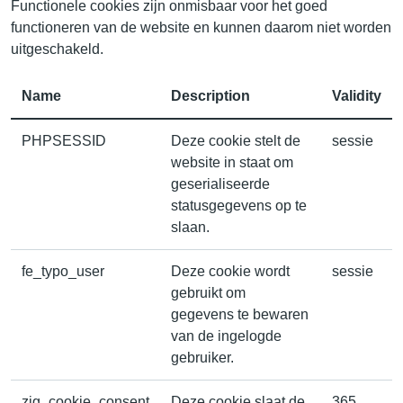
Functionele cookies zijn onmisbaar voor het goed
functioneren van de website en kunnen daarom niet worden
uitgeschakeld.
Name
Description
Validity
PHPSESSID
Deze cookie stelt de
sessie
website in staat om
geserialiseerde
statusgegevens op te
slaan.
fe_typo_user
Deze cookie wordt
sessie
gebruikt om
gegevens te bewaren
van de ingelogde
gebruiker.
zig_cookie_consent
Deze cookie slaat de
365