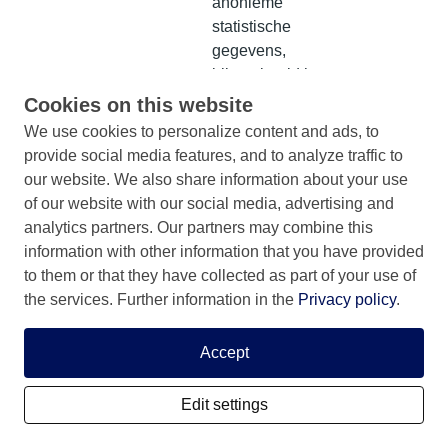
anonieme
statistische
gegevens,
bijvoorbeeld hoe
vaak de video
Cookies on this website
wordt
We use cookies to personalize content and ads, to
weergegeven en
provide social media features, and to analyze traffic to
welke
our website. We also share information about your use
instellingen
of our website with our social media, advertising and
worden gebruikt
analytics partners. Our partners may combine this
voor het
information with other information that you have provided
afspelen. Er
to them or that they have collected as part of your use of
worden geen
the services. Further information in the
Privacy policy
.
gevoelige
gegevens
Accept
verzameld tenzij
je bent ingelogd
Edit settings
op je Google-
account. In dat